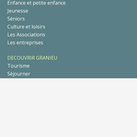
Enfance et petite enfance
Jeunesse
Séniors
Culture et loisirs
Les Associations
Les entreprises
DECOUVRIR GRANIEU
Tourisme
Séjourner
Se balader
Galerie Photo
Un peu d’Histoire
AGENDA
© 2021
••• tria-design.fr •••
|
Mentions légales