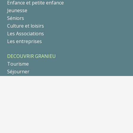
Enfance et petite enfance
Jeunesse
Séniors
Culture et loisirs
Les Associations
Les entreprises
DECOUVRIR GRANIEU
Tourisme
Séjourner
Se balader
Galerie Photo
Un peu d’Histoire
AGENDA
© 2021
••• tria-design.fr •••
|
Mentions légales