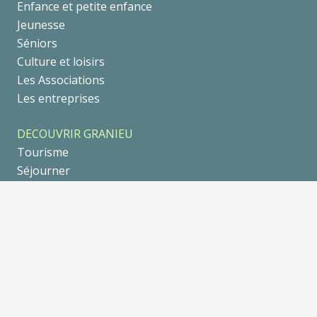
Enfance et petite enfance
Jeunesse
Séniors
Culture et loisirs
Les Associations
Les entreprises
DECOUVRIR GRANIEU
Tourisme
Séjourner
Se balader
Galerie Photo
Un peu d’Histoire
AGENDA
© 2021
••• tria-design.fr •••
|
Mentions légales