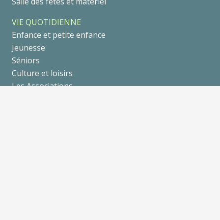
Salle des fêtes et matériel
VIE QUOTIDIENNE
Enfance et petite enfance
Jeunesse
Séniors
Culture et loisirs
Les Associations
Les entreprises
DECOUVRIR GRANIEU
Tourisme
Séjourner
Se balader
Galerie Photo
Un peu d’Histoire
AGENDA