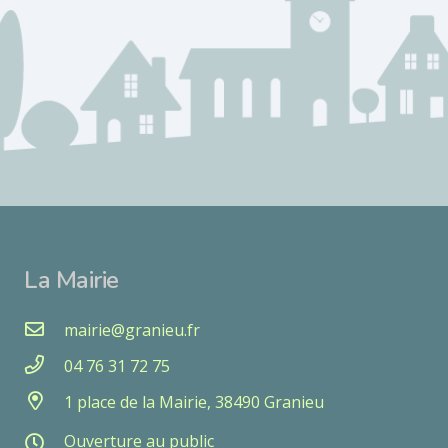
La Mairie
mairie@granieu.fr
04 76 31 72 75
1 place de la Mairie, 38490 Granieu
Ouverture au public