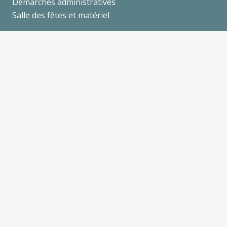
Démarches administratives
Salle des fêtes et matériel
VIE QUOTIDIENNE
Enfance et petite enfance
Jeunesse
Séniors
Culture et loisirs
Les Associations
Les entreprises
DECOUVRIR GRANIEU
Tourisme
Séjourner
Se balader
Galerie Photo
Un peu d’Histoire