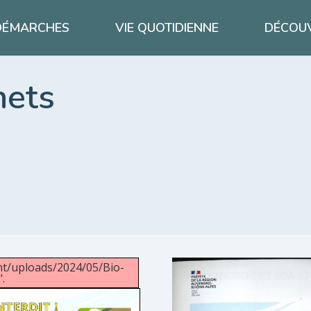
DÉMARCHES
VIE QUOTIDIENNE
DÉCOUV
hets
nt/uploads/2024/05/Bio-
.