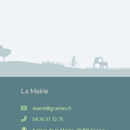
La Mairie
mairie@granieu.fr
04 76 31 72 75