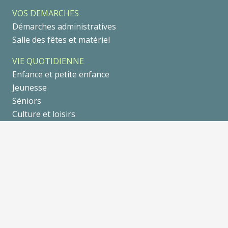
VOS DEMARCHES
Démarches administratives
Salle des fêtes et matériel
VIE QUOTIDIENNE
Enfance et petite enfance
Jeunesse
Séniors
Culture et loisirs
Les Associations
Les entreprises
DECOUVRIR GRANIEU
Tourisme
Séjourner
Se balader
Galerie Photo